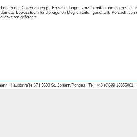
ird durch den Coach angeregt, Entscheidungen vorzubereiten und eigene Lösu
den das Bewusstsein für die eigenen Möglichkeiten geschärft, Perspektiven 
lichkeiten gefördert.
ann | Hauptstraße 67 | 5600 St. Johann/Pongau | Tel: +43 (0)699 18855001 |