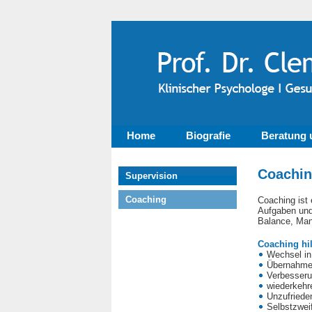
Home
Biografie
Beratung 
Coachi
Supervision
Coaching
Coaching ist 
Aufgaben und
Balance, Man
Coaching hil
Wechsel in
Übernahme 
Verbesseru
wiederkehre
Unzufriedenh
Selbstzweif