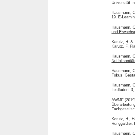
Universität I
Hausmann, C.,
19. E-Learnin
Hausmann, C. 
und Erwachs
Karutz, H. &
Karutz, F. Fl
Hausmann, C. 
Notfallsanitä
Hausmann, C
Fokus. Gestal
Hausmann, C
Leidfaden, 3,
AWMF (2019
Überarbeitung
Fachgesellsch
Karutz, H., 
Runggaldier, 
Hausmann, C. 