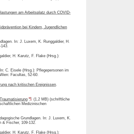
astungen am Arbeitsplatz durch COVID-
zidprävention bei Kindern, Jugendlichen
lagen. In: J. Luxem, K. Runggaldier, H.
-143.
dier, H. Karutz, F. Flake (Hrsg.):
 In: C. Eisele (Hrsg.): Pflegepersonen im
Wien: Facultas, 52-60.
erung nach kritischen Ereignissen
.
 Traumatisierung
(1,2 MB) (schriftliche
schaftlichen Medizinischen
ädagogische Grundlagen. In: J. Luxem, K.
n & Fischer, 109-132.
dier, H. Karutz, F. Flake (Hrsg.):