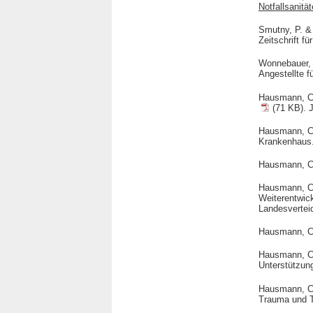
Notfallsanitä
Smutny, P. &
Zeitschrift fü
Wonnebauer,
Angestellte f
Hausmann, C.
(71 KB). J
Hausmann, C.
Krankenhaus.
Hausmann, C
Hausmann, C
Weiterentwick
Landesvertei
Hausmann, C
Hausmann, C
Unterstützung
Hausmann, C
Trauma und T