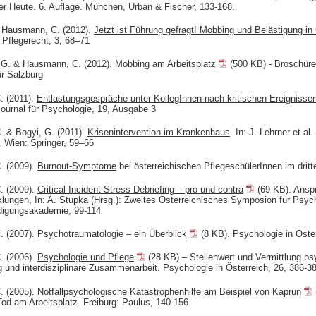
ter Heute
. 6. Auflage. München, Urban & Fischer, 133-168.
 Hausmann, C. (2012).
Jetzt ist Führung gefragt! Mobbing und Belästigung i
r Pflegerecht, 3, 68–71
 G. & Hausmann, C. (2012).
Mobbing am Arbeitsplatz
(500 KB) - Broschüre
ür Salzburg
 (2011).
Entlastungsgespräche unter KollegInnen nach kritischen Ereignisse
ournal für Psychologie, 19, Ausgabe 3
 & Bogyi, G. (2011).
Krisenintervention im Krankenhaus
. In: J. Lehrner et al
 Wien: Springer, 59–66
. (2009).
Burnout-Symptome
bei österreichischen PflegeschülerInnen im dritt
. (2009).
Critical Incident Stress Debriefing – pro und contra
(69 KB). Ansp
lungen, In: A. Stupka (Hrsg.): Zweites Österreichisches Symposion für Psycho
digungsakademie, 99-114
. (2007).
Psychotraumatologie – ein Überblick
(8 KB). Psychologie in Öster
. (2006).
Psychologie und Pflege
(28 KB) – Stellenwert und Vermittlung ps
 und interdisziplinäre Zusammenarbeit. Psychologie in Österreich, 26, 386-3
. (2005).
Notfallpsychologische Katastrophenhilfe am Beispiel von Kaprun
od am Arbeitsplatz. Freiburg: Paulus, 140-156