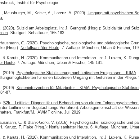
nnsbruck, Institut für Psychologie.
 Meusburger, M., Kaiser, A., Lorenz, A. (2020).
Umgang mit psychischen Bel
g.
(2020). Suizid am Arbeitsplatz. In: J. Gerngroß (Hrsg.):
Suizidalität und Sui
enen
. Stuttgart: Schattauer, 165-183.
 Hausmann, C. (2020). Psychologische, soziologische und pädagogische Grund
ake (Hrsg.):
Notfallsanitäter Heute
. 7. Auflage. München, Urban & Fischer, 119
& Karutz, H. (2020). Kommunikation und Interaktion. In: J. Luxem, K. Runggal
ter Heute
. 7. Auflage. München, Urban & Fischer, 145-181.
. (2019).
Psychologische Stabilisierung nach kritischen Ereignissen – KIMA
.
tungsmöglichkeiten für einen tabufreien Umgang mit Gefühlen in der Pflege. 
. (2019).
Krisenintervention für Mitarbeiter – KIMA. Psychologische Stabilisi
 84-87.
).
S2k – Leitlinie: Diagnostik und Behandlung von akuten Folgen psychischer
 der Leitlinine im Begutachtungs-Verfahren). Arbeitsgemeinschaft der Wissen
aften. Frankfurt/M., AWMF online, Juli 2019.
Hausmann, C. & Blank-Gorki, V. (2016). Psychologische, soziologische und p
H. Karutz, F. Flake (Hrsg.):
Notfallsanitäter Heute
. 6. Auflage. München, Urba
& Karutz, H. (2016). Kommunikation und Interaktion. In: J. Luxem, K. Runggal